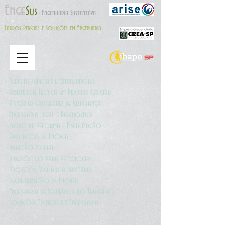
E
nge
S
us
Engenharia Sustentável
-
Laudos Perícias e Soluções em Engenharia
- Perícias Judiciais e Extrajudiciais
- Assistência Técnica em Perícias Judiciais
- Vistorias Cautelares de Vizinhança
- Engenharia Legal e Diagnóstica
- Laudo de Reforma e Fiscalização
- Avaliações de Imóveis
- Inspeção Predial
- Diagnóstico para Patologias
- Projetos, Vigilância Sanitária
- Regularização de Imóveis
- Engenharia de Segurança do Trabalho
- Soluções Técnicas em Engenharia